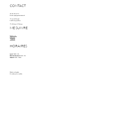
CONTACT
06 86 88 07 01
frederique@gemme-nature.fr
17 rue de Sévigné
94370 Sucy-en-Brie
© 2024 par STDesign
ME SUIVRE
Facebook
Instagram
Linkedin
HORAIRES
Lundi
13h30 - 21h
Mardi à Vendredi
8h30 - 21h
Samedi
8h30 - 13h30
Mentions légales
Données personnelles