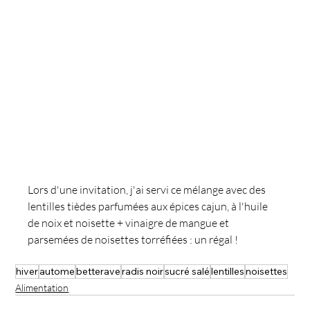
Lors d'une invitation, j'ai servi ce mélange avec des 
lentilles tièdes parfumées aux épices cajun, à l'huile 
de noix et noisette + vinaigre de mangue et 
parsemées de noisettes torréfiées : un régal !
hiver
autome
betterave
radis noir
sucré salé
lentilles
noisettes
Alimentation