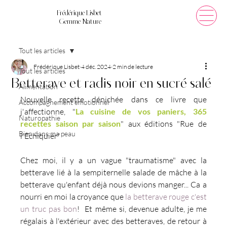
Frédérique Lisbet
Gemme Nature
Tout les articles
Frédérique Lisbet
4 déc. 2024
2 min de lecture
Tout les articles
Betterave et radis noir en sucré salé
Alimentation
Nouvelle recette dénichée dans ce livre que 
Accompagnement émotionnel
j'affectionne, "
La cuisine de vos paniers, 365 
Naturopathie
recettes saison par saison
" aux éditions "Rue de 
Bien dans ma peau
l'Echiquier"
Chez moi, il y a un vague "traumatisme" avec la 
betterave lié à la sempiternelle salade de mâche à la 
betterave qu'enfant déjà nous devions manger... Ca a 
nourri en moi la croyance que 
la betterave rouge c'est 
un truc pas bon
!  Et même si, devenue adulte, je me 
régalais à l'extérieur avec des betteraves, de retour à 