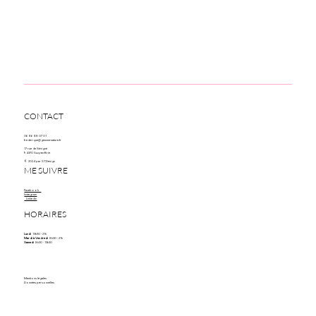
CONTACT
06 86 88 07 01
frederique@gemme-nature.fr
17 rue de Sévigné
94370 Sucy-en-Brie
© 2024 par STDesign
ME SUIVRE
Facebook
Instagram
Linkedin
HORAIRES
Lundi
13h30 - 21h
Mardi à Vendredi
8h30 - 21h
Samedi
8h30 - 13h30
Mentions légales
Données personnelles