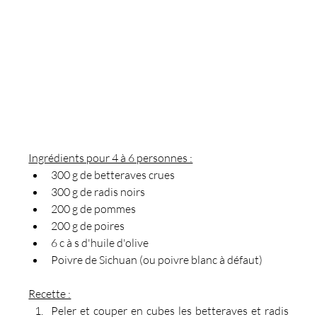
Ingrédients pour 4 à 6 personnes :
300 g de betteraves crues
300 g de radis noirs
200 g de pommes 
200 g de poires
6 c à s d'huile d'olive
Poivre de Sichuan (ou poivre blanc à défaut)
Recette :
Peler et couper en cubes les betteraves et radis 