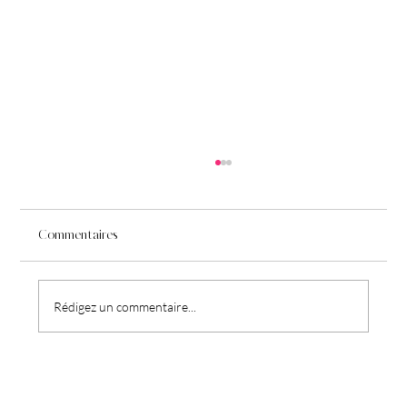
Commentaires
Rédigez un commentaire...
Pourquoi votre corps n'arrive plus à
récupérer (même quand vous vous reposez)