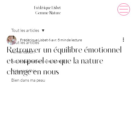
Frédérique Lisbet
Gemme Nature
Tout les articles
Frédérique Lisbet
6 avr.
5 min de lecture
Tout les articles
Retrouver un équilibre émotionnel
Alimentation
et corporel : ce que la nature
Accompagnement émotionnel
Naturopathie
change en nous
Bien dans ma peau