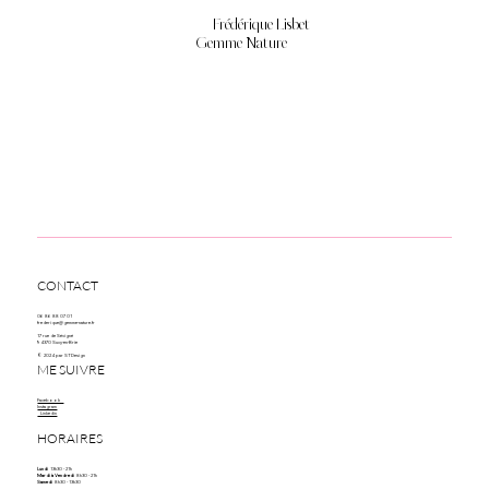
Frédérique Lisbet
Gemme Nature
CONTACT
06 86 88 07 01
frederique@gemme-nature.fr
17 rue de Sévigné
94370 Sucy-en-Brie
© 2024 par STDesign
ME SUIVRE
Facebook
Instagram
Linkedin
HORAIRES
Lundi
13h30 - 21h
Mardi à Vendredi
8h30 - 21h
Samedi
8h30 - 13h30