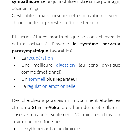
sympathique
, celui qui mobilise notre corps pour agir, 
décider, réagir.
C’est utile… mais lorsque cette activation devient 
chronique, le corps reste en état de tension.
Plusieurs études montrent que le contact avec la 
nature active à l'inverse 
le système nerveux 
parasympathique
, favorable à :
La 
récupération
Une meilleure 
digestion 
(au sens physique 
comme émotionnel)
Un 
sommeil 
plus réparateur
La 
régulation émotionnelle.
Des chercheurs japonais ont notamment étudié les 
effets du 
Shinrin-Yoku
, ou « bain de forêt ». Ils ont 
observé qu’après seulement 20 minutes dans un 
environnement forestier :
Le rythme cardiaque diminue