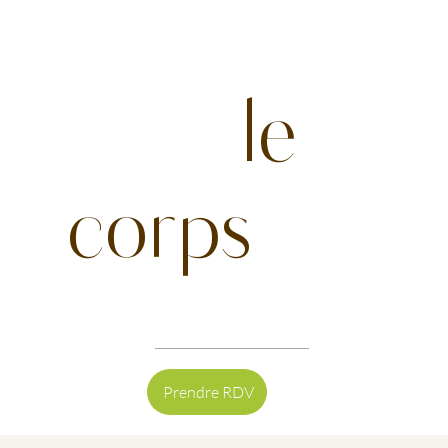
Harmo
niser
le
corps
Prendre RDV