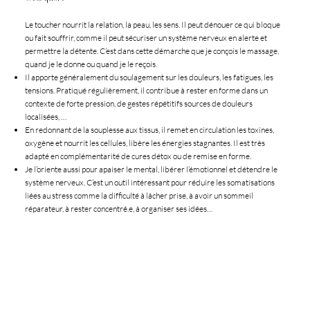
Le toucher nourrit la relation, la peau, les sens. Il peut dénouer ce qui bloque
ou fait souffrir, comme il peut sécuriser un système nerveux en alerte et
permettre la détente. C’est dans cette démarche que je conçois le massage,
quand je le donne ou quand je le reçois.
Il apporte généralement du soulagement sur les douleurs, les fatigues, les
tensions. Pratiqué régulièrement, il contribue à rester en forme dans un
contexte de forte pression, de gestes répétitifs sources de douleurs
localisées, …
En redonnant de la souplesse aux tissus, il remet en circulation les toxines,
oxygène et nourrit les cellules, libère les énergies stagnantes. Il est très
adapté en complémentarité de cures détox ou de remise en forme.
Je l’oriente aussi pour apaiser le mental, libérer l’émotionnel et détendre le
système nerveux. C’est un outil intéressant pour réduire les somatisations
liées au stress comme la difficulté à lâcher prise, à avoir un sommeil
réparateur, à rester concentré.e, à organiser ses idées…