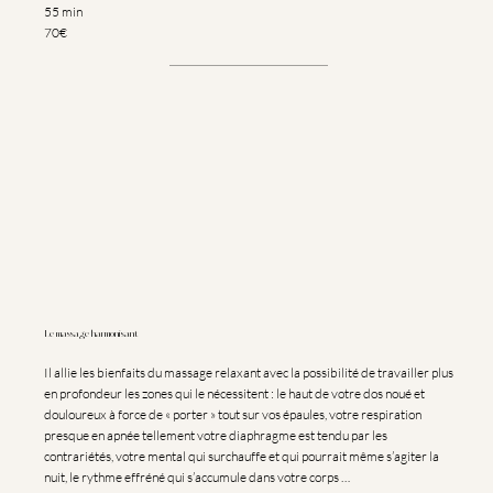
55 min
70€
Le massage harmonisant
Il allie les bienfaits du massage relaxant avec la possibilité de travailler plus
en profondeur les zones qui le nécessitent : le haut de votre dos noué et
douloureux à force de « porter » tout sur vos épaules, votre respiration
presque en apnée tellement votre diaphragme est tendu par les
contrariétés, votre mental qui surchauffe et qui pourrait même s’agiter la
nuit, le rythme effréné qui s’accumule dans votre corps …