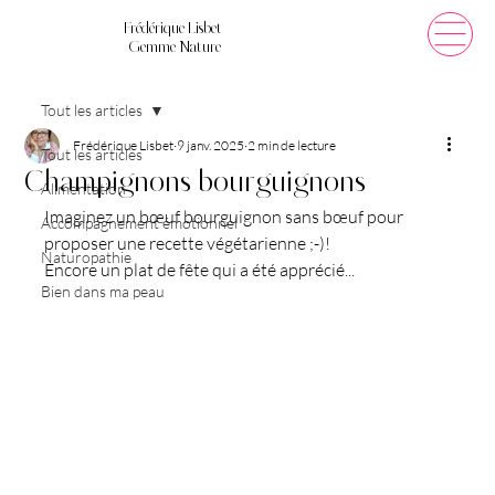
Frédérique Lisbet
Gemme Nature
Tout les articles
Frédérique Lisbet
9 janv. 2025
2 min de lecture
Tout les articles
Champignons bourguignons
Alimentation
Imaginez un bœuf bourguignon sans bœuf pour 
Accompagnement émotionnel
proposer une recette végétarienne ;-)!
Naturopathie
Encore un plat de fête qui a été apprécié...
Bien dans ma peau