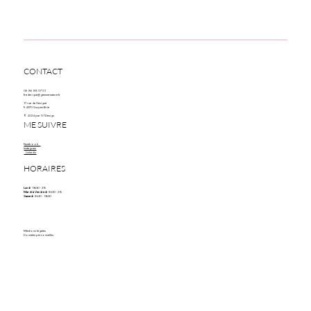
CONTACT
06 86 88 07 01
frederique@gemme-nature.fr
17 rue de Sévigné
94370 Sucy-en-Brie
© 2024 par STDesign
ME SUIVRE
Facebook
Instagram
Linkedin
HORAIRES
Lundi
13h30 - 21h
Mardi à Vendredi
8h30 - 21h
Samedi
8h30 - 13h30
Mentions légales
Données personnelles