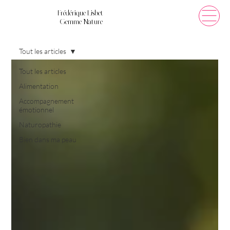
Frédérique Lisbet
Gemme Nature
Tout les articles
Tout les articles
Alimentation
Accompagnement
émotionnel
Naturopathie
Bien dans ma peau