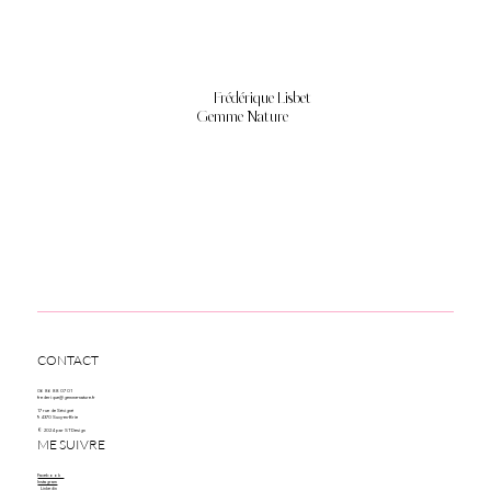
Frédérique Lisbet
Gemme Nature
CONTACT
06 86 88 07 01
frederique@gemme-nature.fr
17 rue de Sévigné
94370 Sucy-en-Brie
© 2024 par STDesign
ME SUIVRE