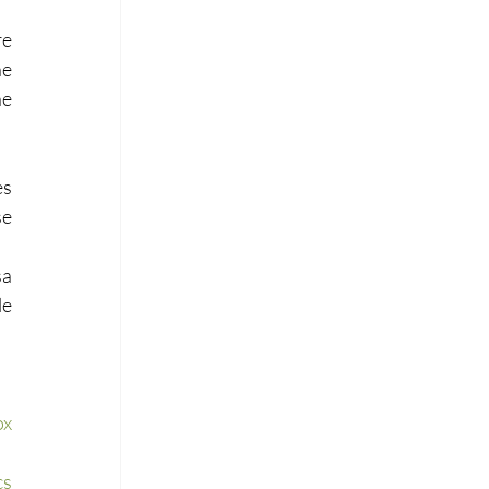
e 
e 
e 
s 
e 
a 
e 
x 
s 