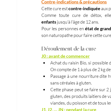
Contre-indications & précautions
Cette cure est 
contre-indiquée
 aux 
Comme toute cure de détox, ell
enfants
 jusqu’à l’âge de 12 ans.
Pour les personnes en 
état de grand
son naturopathe pour faire cette cur
Déroulement de la cure
J0 : avant de commencer
Achat du raisin Bio, si possible 
On compte de 1 à plus de 2 kg de r
Passage à une nourriture dite hyp
sans céréales à gluten.
Cette phase peut se faire sur 2 
gluten, des produits laitiers de v
viandes, du poisson et de tous les
J1, J2, … JN : pendant la cure