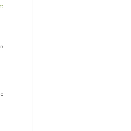
t 
n 
e 