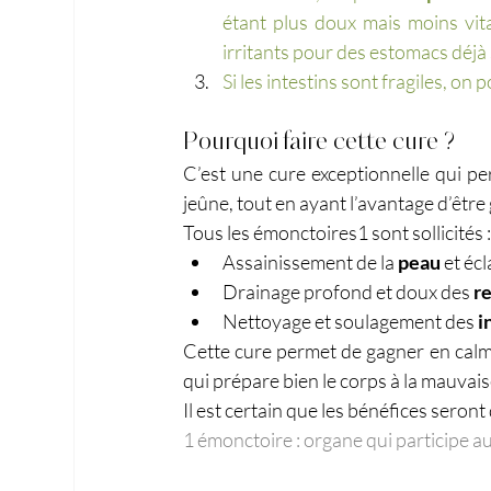
étant plus doux mais moins vita
irritants pour des estomacs déjà 
Si les intestins sont fragiles, on 
Pourquoi faire cette cure ?
C’est une cure exceptionnelle qui pe
jeûne, tout en ayant l’avantage d’êtr
Tous les émonctoires1 sont sollicités 
Assainissement de la
 peau 
et éc
Drainage profond et doux des 
r
Nettoyage et soulagement des 
i
Cette cure permet de gagner en calme
qui prépare bien le corps à la mauvais
Il est certain que les bénéfices seron
1 émonctoire : organe qui participe a