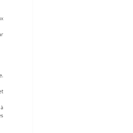
 ainsi qu’aux 
r 
. 
t 
à 
s 