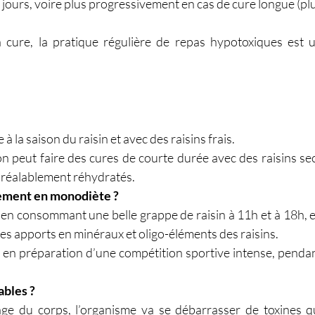
2 jours, voire plus progressivement en cas de cure longue (plu
a cure, la pratique régulière de repas hypotoxiques est u
à la saison du raisin et avec des raisins frais.
n peut faire des cures de courte durée avec des raisins sec
 préalablement réhydratés.
uement en monodiète ?
 en consommant une belle grappe de raisin à 11h et à 18h, e
es apports en minéraux et oligo-éléments des raisins.
e en préparation d’une compétition sportive intense, pendan
ables ?
 du corps, l’organisme va se débarrasser de toxines qu