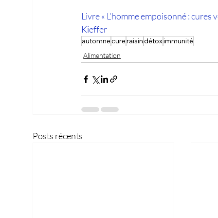
Livre « L’homme empoisonné : cures vé
Kieffer
automne
cure
raisin
détox
immunité
Alimentation
Posts récents