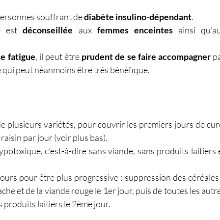
personnes souffrant de 
diabète insulino-dépendant
.
e est 
déconseillée
 aux 
femmes enceintes
e fatigue
, il peut être 
prudent
de
se faire accompagner
 pa
e qui peut néanmoins être très bénéfique.
de plusieurs variétés, pour couvrir les premiers jours de cure
aisin par jour (voir plus bas).
otoxique, c’est-à-dire sans viande, sans produits laitiers e
jours pour être plus progressive : suppression des céréales 
ache et de la viande rouge le 1er jour, puis de toutes les autre
 produits laitiers le 2ème jour.