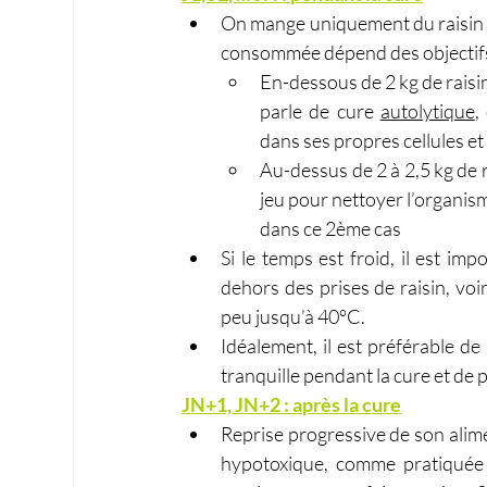
On mange uniquement du raisin cru
consommée dépend des objectifs q
En-dessous de 2 kg de raisin
parle de cure 
autolytique
,
dans ses propres cellules et
Au-dessus de 2 à 2,5 kg de ra
jeu pour nettoyer l’organism
dans ce 2ème cas
Si le temps est froid, il est i
dehors des prises de raisin, voi
peu jusqu’à 40°C.
Idéalement, il est préférable de
tranquille pendant la cure et de
JN+1, JN+2 : après la cure
Reprise progressive de son alime
hypotoxique, comme pratiquée 