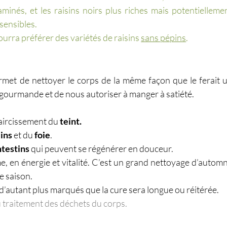
minés, et les raisins noirs plus riches mais potentiellemen
sensibles.
pourra préférer des variétés de raisins 
sans pépins
.
rmet de nettoyer le corps de la même façon que le ferait u
e gourmande et de nous autoriser à manger à satiété.
:
laircissement du
 teint.
eins
 et du 
foie
.
ntestins
 qui peuvent se régénérer en douceur.
, en énergie et vitalité. C’est un grand nettoyage d’automn
e saison.
t d’autant plus marqués que la cure sera longue ou réitérée.
u traitement des déchets du corps.