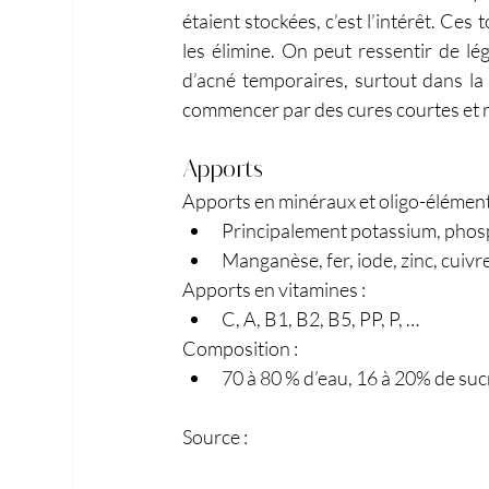
étaient stockées, c’est l’intérêt. Ces
les élimine. On peut ressentir de lé
d’acné temporaires, surtout dans la 
commencer par des cures courtes et r
Apports
Apports en minéraux et oligo-éléments
Principalement potassium, phosph
Manganèse, fer, iode, zinc, cuivr
Apports en vitamines :
C, A, B1, B2, B5, PP, P, …
Composition :
70 à 80 % d’eau, 16 à 20% de sucr
Source : 