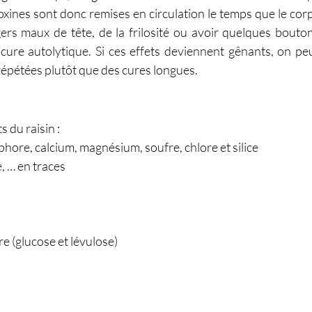
 toxines sont donc remises en circulation le temps que le corp
gers maux de tête, de la frilosité ou avoir quelques bouton
cure autolytique. Si ces effets deviennent gênants, on peu
épétées plutôt que des cures longues.
 du raisin :
ore, calcium, magnésium, soufre, chlore et silice
e, … en traces
e (glucose et lévulose)