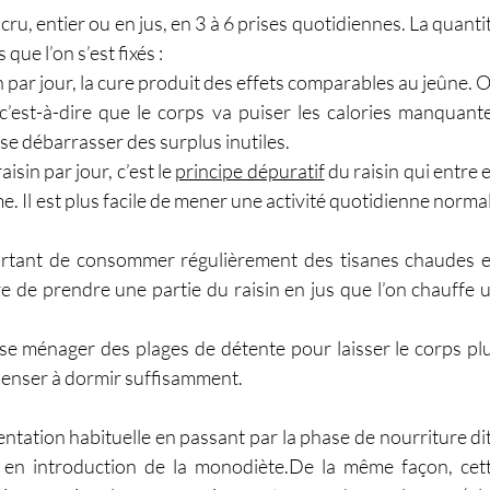
, entier ou en jus, en 3 à 6 prises quotidiennes. La quantit
ue l’on s’est fixés :
 par jour, la cure produit des effets comparables au jeûne. O
 c’est-à-dire que le corps va puiser les calories manquante
 se débarrasser des surplus inutiles.
isin par jour, c’est le 
principe dépuratif
 du raisin qui entre e
e. Il est plus facile de mener une activité quotidienne normal
mportant de consommer régulièrement des tisanes chaudes e
re de prendre une partie du raisin en jus que l’on chauffe u
 se ménager des plages de détente pour laisser le corps plu
 penser à dormir suffisamment.
ntation habituelle en passant par la phase de nourriture dit
en introduction de la 
monodiète.De
 la même façon, cett