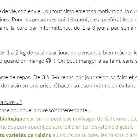
de vie, son envie… ou tout simplement sa motivation, la cur
nes. Pour les personnes qui débutent, il est préférable de n
ire la cure par intermittence, de 1 à 3 jours par semain
 1 à 2 kg de raisin par jour, en pensant à bien mâcher le
e quand on mange 😉 ! On peut manger à sa faim, sans s
e de repas. De 3 à 5-6 repas par jour selon sa faim et s
de raisin en une prise. Chacun suit son rythme en évitant l
ma cure … ?
ase pour que la cure soit intéressante…
 biologique
 car on ne peut pas envisager de faire une déto
cides qui risquent de surcroît d’irriter le système digestif.
rs variétés de raisins
 au cours de la cure, les raisins blanc