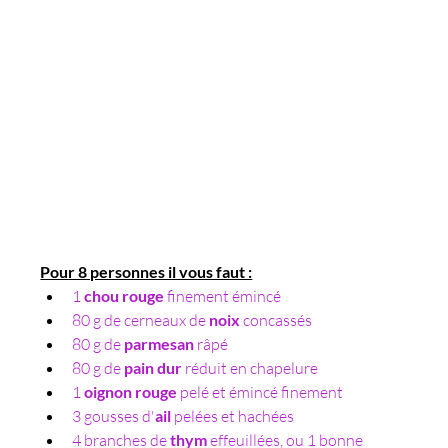
Pour 8 personnes il vous faut :
1 
chou rouge
 finement émincé
80 g de cerneaux de 
noix 
concassés
80 g de 
parmesan 
râpé
80 g de 
pain dur
 réduit en chapelure
1 
oignon rouge
 pelé et émincé finement
3 gousses d'
ail
 pelées et hachées
4 branches de 
thym 
effeuillées, ou 1 bonne 