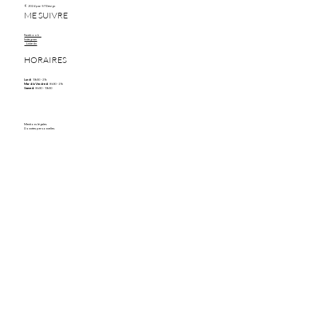
© 2024 par STDesign
ME SUIVRE
Facebook
Instagram
Linkedin
HORAIRES
Lundi
13h30 - 21h
Mardi à Vendredi
8h30 - 21h
Samedi
8h30 - 13h30
Mentions légales
Données personnelles