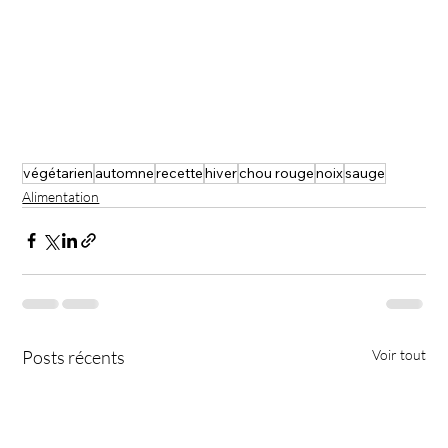
végétarien
automne
recette
hiver
chou rouge
noix
sauge
Alimentation
Posts récents
Voir tout