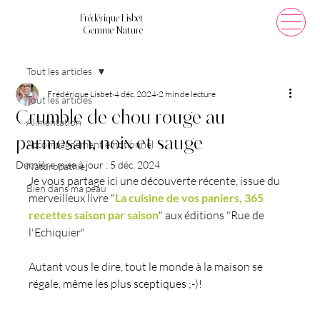
Frédérique Lisbet
Gemme Nature
Tout les articles
Frédérique Lisbet
4 déc. 2024
2 min de lecture
Tout les articles
Crumble de chou rouge au
Alimentation
parmesan, noix et sauge
Accompagnement émotionnel
Dernière mise à jour :
5 déc. 2024
Naturopathie
Je vous partage ici une découverte récente, issue du 
Bien dans ma peau
merveilleux livre "
La cuisine de vos paniers, 365 
recettes saison par saison
" aux éditions "Rue de 
l'Echiquier"
Autant vous le dire, tout le monde à la maison se 
régale, même les plus sceptiques ;-)!