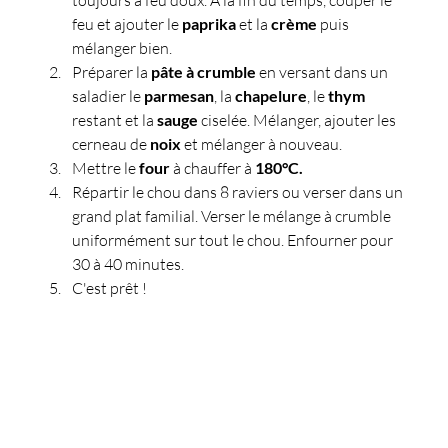
toujours à feu doux. A la fin du temps, couper le 
feu et ajouter le 
paprika 
et la 
crème 
puis 
mélanger bien.
Préparer la 
pâte à crumble 
en versant dans un 
saladier le 
parmesan
, la 
chapelure
, le 
thym 
restant et la 
sauge 
ciselée. Mélanger, ajouter les 
cerneau de 
noix 
et mélanger à nouveau.
Mettre le 
four 
à chauffer à 
180°C.
Répartir le chou dans 8 raviers ou verser dans un 
grand plat familial. Verser le mélange à crumble 
uniformément sur tout le chou. Enfourner pour 
30 à 40 minutes.
C'est prêt !