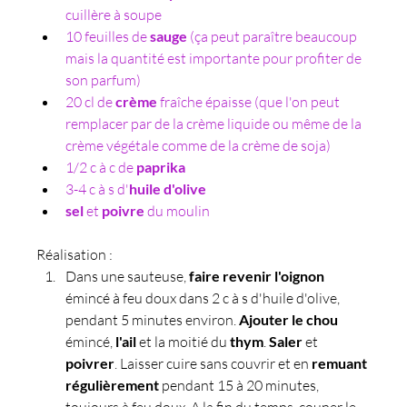
cuillère à soupe
10 feuilles de 
sauge 
(ça peut paraître beaucoup 
mais la quantité est importante pour profiter de 
son parfum)
20 cl de 
crème
 fraîche épaisse (que l'on peut 
remplacer par de la crème liquide ou même de la 
crème végétale comme de la crème de soja)
1/2 c à c de 
paprika
3-4 c à s d'
huile
d'olive
sel 
et 
poivre 
du moulin
Réalisation : 
Dans une sauteuse, 
faire revenir l'oignon
émincé à feu doux dans 2 c à s d'huile d'olive, 
pendant 5 minutes environ. 
Ajouter le chou
émincé, 
l'ail
 et la moitié du 
thym
. 
Saler 
et 
poivrer
. Laisser cuire sans couvrir et en 
remuant 
régulièrement
 pendant 15 à 20 minutes, 