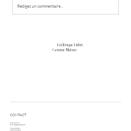
Du bien-être à l'assiette
Rédigez un commentaire...
Frédérique Lisbet
Gemme Nature
CONTACT
06 86 88 07 01
frederique@gemme-nature.fr
17 rue de Sévigné
94370 Sucy-en-Brie