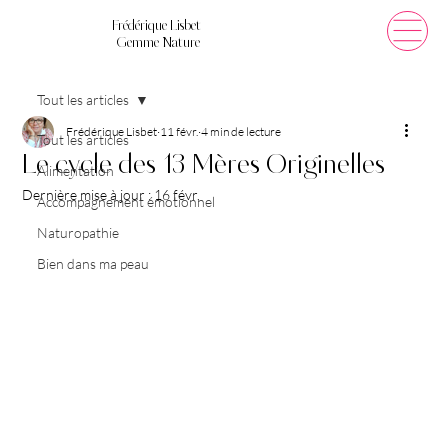
Frédérique Lisbet
Gemme Nature
Tout les articles
Frédérique Lisbet
11 févr.
4 min de lecture
Tout les articles
Le cycle des 13 Mères Originelles
Alimentation
Dernière mise à jour :
16 févr.
Accompagnement émotionnel
Naturopathie
Bien dans ma peau