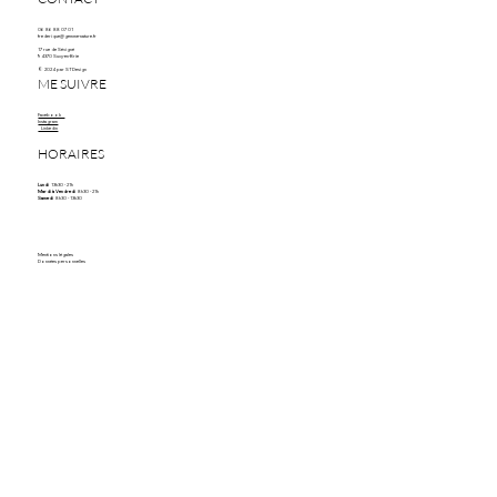
06 86 88 07 01
frederique@gemme-nature.fr
17 rue de Sévigné
94370 Sucy-en-Brie
© 2024 par STDesign
ME SUIVRE
Facebook
Instagram
Linkedin
HORAIRES
Lundi
13h30 - 21h
Mardi à Vendredi
8h30 - 21h
Samedi
8h30 - 13h30
Mentions légales
Données personnelles