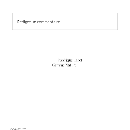
Rédigez un commentaire...
Pourquoi votre corps n'arrive plus à
récupérer (même quand vous vous reposez)
Frédérique Lisbet
Gemme Nature
CONTACT